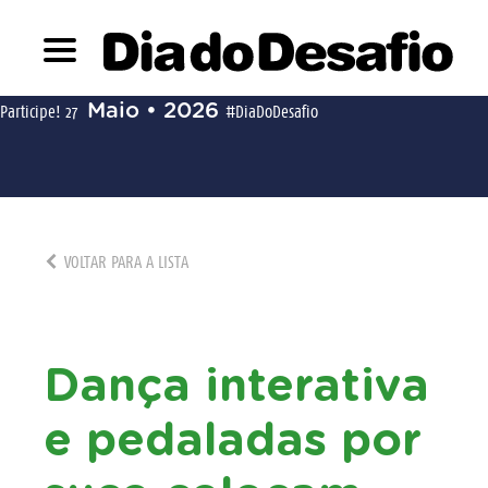
Maio • 2026
Participe!
27
#DiaDoDesafio
VOLTAR PARA A LISTA
Dança interativa
e pedaladas por