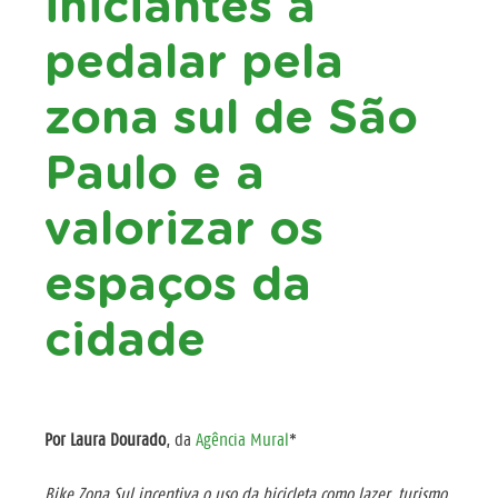
iniciantes a
pedalar pela
zona sul de São
Paulo e a
valorizar os
espaços da
cidade
Por Laura Dourado
, da
Agência Mural
*
Bike Zona Sul incentiva o uso da bicicleta como lazer, turismo