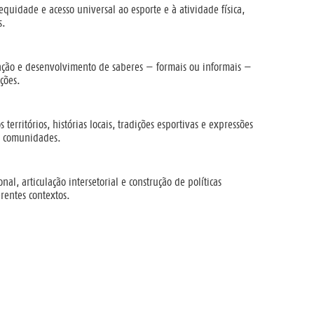
quidade e acesso universal ao esporte e à atividade física,
s.
ação e desenvolvimento de saberes — formais ou informais —
ições.
territórios, histórias locais, tradições esportivas e expressões
m comunidades.
nal, articulação intersetorial e construção de políticas
erentes contextos.