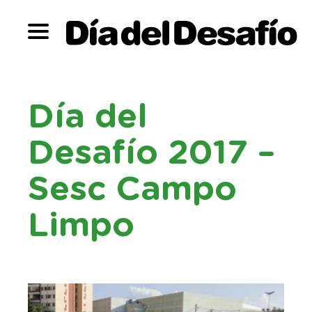
Fotógrafo: Tiago Lima
Fot
1
/
4
Día del
Desafío 2017 –
Sesc Campo
Limpo